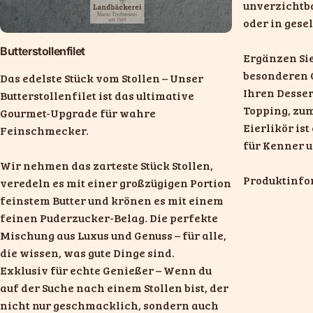
unverzichtba
oder in gese
Butterstollenfilet
Ergänzen Sie
besonderen G
Das edelste Stück vom Stollen – Unser
Ihren Dessert
Butterstollenfilet ist das ultimative
Topping, zum
Gourmet-Upgrade für wahre
Eierlikör is
Feinschmecker.
für Kenner u
Wir nehmen das zarteste Stück Stollen,
Produktinfo
veredeln es mit einer großzügigen Portion
feinstem Butter und krönen es mit einem
feinen Puderzucker-Belag. Die perfekte
Mischung aus Luxus und Genuss – für alle,
die wissen, was gute Dinge sind.
Exklusiv für echte Genießer – Wenn du
auf der Suche nach einem Stollen bist, der
nicht nur geschmacklich, sondern auch