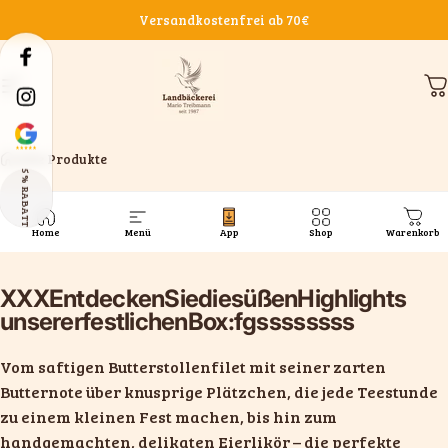
Direkt zum Inhalt
Versandkostenfrei ab 70€
Facebook
Seitennavigation
Landbäckerei Mario Treibmann GmbH
W
Instagram
Tumblr
Alle Produkte
5% RABATT
Alle
Produkte
Home
Menü
App
Shop
Warenkorb
XXX
Entdecken
Sie
die
süßen
Highlights
unserer
festlichen
Box:fgssssssss
Vom saftigen Butterstollenfilet mit seiner zarten
Butternote über knusprige Plätzchen, die jede Teestunde
zu einem kleinen Fest machen, bis hin zum
handgemachten, delikaten Eierlikör – die perfekte