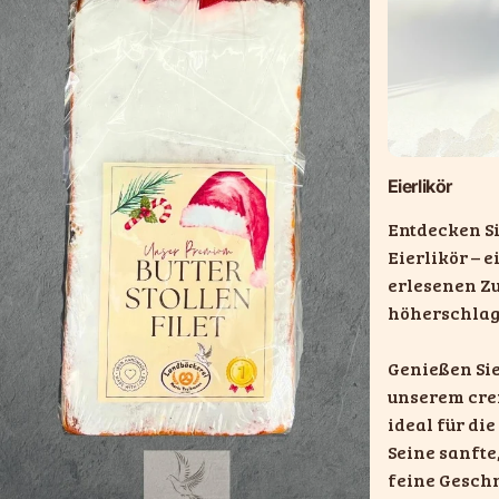
Eierlikör
Entdecken S
Eierlikör – 
erlesenen Z
höherschlage
Genießen Si
unserem crem
ideal für die
Seine sanfte
feine Gesch