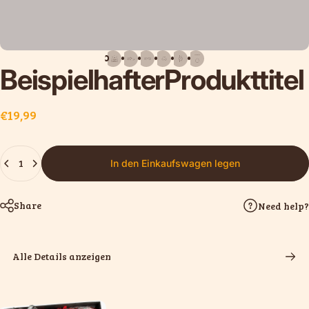
Beispielhafter
Produkttitel
€19,99
Anzahl
In den Einkaufswagen legen
Share
Need help?
Alle Details anzeigen